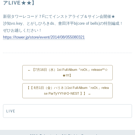
アLIVE★★】
新宿タワーレコード７Fにてインストアライブ＆サイン会開催★
沙知vo.key、とがしひろきds、會田洋平b(core of bells)の特別編成！
ぜひお越しください！
https://tower.jp/store/event/2014/08/055080321
←
【7月16日（水）1st Full Album『roOt.』release**☆
★!!!!】
【【 8月1日（金）ハリネコ1st Full Album「roOt.」relea
se ParTyYY!!＠O-NEST 】】
→
LIVE