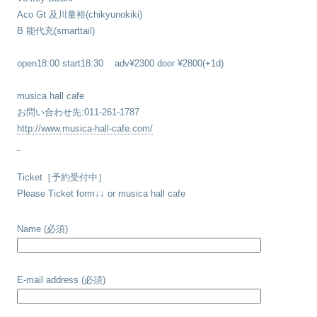
Aco Gt 及川量裕(chikyunokiki)
B 能代充(smarttail)
open18:00 start18:30 adv¥2300 door ¥2800(+1d)
musica hall cafe
お問い合わせ先:011-261-1787
http://www.musica-hall-cafe.com/
Ticket［予約受付中］
Please Ticket form↓↓ or musica hall cafe
Name (必須)
E-mail address (必須)