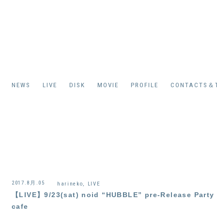
NEWS
LIVE
DISK
MOVIE
PROFILE
CONTACTS＆T
2017.8月.05
harineko
,
LIVE
【LIVE】9/23(sat) noid “HUBBLE” pre-Release Party
cafe