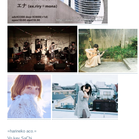
=harineko aco.=
Vo.key SaChi