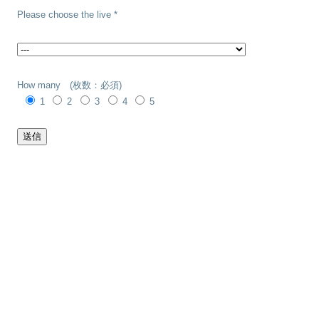
Please choose the live *
How many (枚数：必須)
1
2
3
4
5