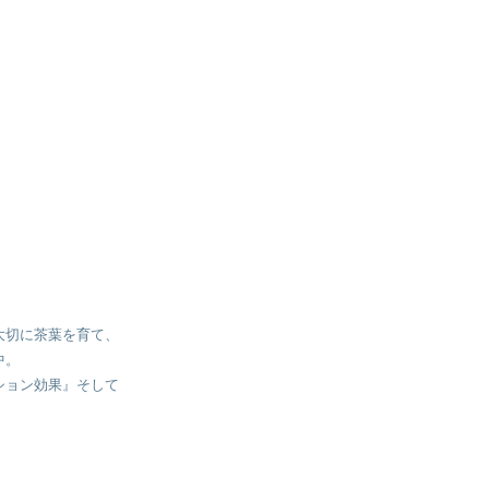
大切に茶葉を育て、
中。
ション効果』そして
、
。