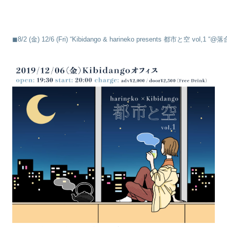
◼︎8/2 (金) 12/6 (Fri) “Kibidango & harineko presents 都市と空 vol,1 “@落