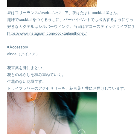
昼はフリーランスのwebエンジニア、夜はたまにcocktail屋さん。
趣味でcocktailをつくるうちに、バーやイベントでも出店するようにな
好きなカクテルはシルバーウィング。当日はアコースティックライブに
https://www.instagram.com/cocktailandhoney/
■Accessory
ainoa（アイノア）
花言葉を身にまとい、
花との暮らしを積み重ねていく。
生花のない花屋です。
ドライフラワーのアクセサリーを、花言葉と共にお届けしています。