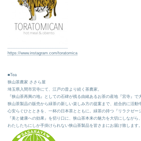
https://www.instagram.com/toratomica
■Tea
狭山茶農家 ささら屋
埼玉県入間市宮寺にて、江戸の昔より続く茶農家。
『狭山茶再興の地』としての石碑が残る由緒あるお茶の産地『宮寺』で
狭山茶製品の販売から緑茶の新しい楽しみ方の提案まで、総合的に活動
心安らぐひとときを、一杯の日本茶とともに。緑茶の持つ『リラクゼー
『美と健康への効果』を切り口に、狭山茶本来の魅力を大切にしながら
わたしたちにしか手掛けられない狭山茶製品を皆さまにお届け致します