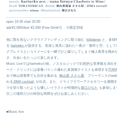
open 19:30 start 20:00
adv¥2,000/door ¥2,500 (Free Drink!!) ※限定30名
他に類を見ないクラウドファンディングに取り組む
kibidango
と、多様
る
harineko
が提供する、音楽と発見に溢れた一夜が「都市と空」として
グプレイスというイメージを一瞬でひと蹴りしてしまう極上夜景を眺め
さ、出会いをたっぷり楽しめます。
Music Liveではharinekoの他、ノスタルジックで幻想的な世界観を演出するChar
ード・ドリンクには栄養バランス優れた多国籍テイストを表現する
TOR
みで狭山茶業界でも注目を集める
狭山茶 ささら屋
、フリーランスのwe
れる
JIMA cocktail
が出店。また、ドライフラワーアクセサリーを展開
マを切り取ったような優しいイラストが特徴的な
葵江ひなた
も参加しま
日この場所だけの特別な時間をぜひお楽しみください。
■Music live