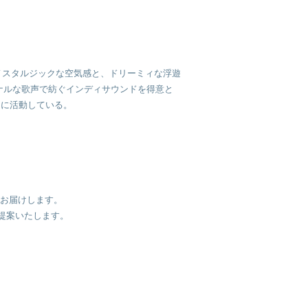
eを始動。ノスタルジックな空気感と、ドリーミィな浮遊
ナルな歌声で紡ぐインディサウンドを得意と
精力的に活動している。
をお届けします。
提案いたします。