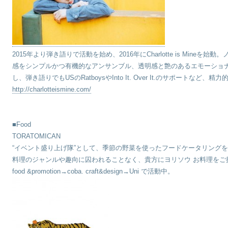
2015年より弾き語りで活動を始め、2016年にCharlotte is Min
感をシンプルかつ有機的なアンサンブル、透明感と艶のあるエモーショ
し、弾き語りでもUSのRatboysやInto It. Over It.のサポートなど、
http://charlotteismine.com/
■Food
TORATOMICAN
“イベント盛り上げ隊”として、季節の野菜を使ったフードケータリング
料理のジャンルや趣向に囚われることなく、貴方にヨリソウ お料理をご
food &promotion→coba. craft&design→Uni で活動中。