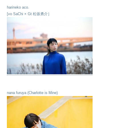
harineko aco.
[vo SaChi × Gt 松坂勇介］
nana furuya (Charlotte is Mine)