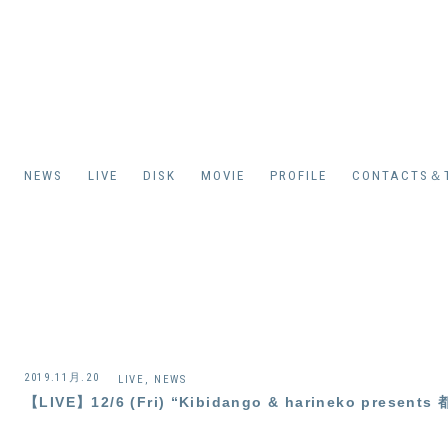
NEWS
LIVE
DISK
MOVIE
PROFILE
CONTACTS＆T
2019.11月.20
LIVE
,
NEWS
【LIVE】12/6 (Fri) “Kibidango & harineko presen