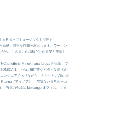
性あるポップミュージックを展開す
再始動。特別な時間を演出します。ワーキン
ながら、この日この場所だけの音楽と美味し
lotte is Mineの
nana furuya
が出演。フ
ATOMICAN
、さらに和紅茶など様々な取り組
bエンジニアでありながら、ふらりとLIVEに現
する
ainoa（アイノア）
、何気ない日常の一コ
す。当日の会場は
kibidango オフィス
。 この