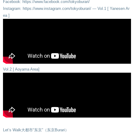
Facebook: https://www.facebook.com/tokyoburari/
Instagram: https://www.instagram.com/tokyoburari/ — Vol.1 [ Yanesen Ar
ea ]
Vol.2 [ Aoyama Area]
Let’s Walk大都市“东京”（东京Burari）