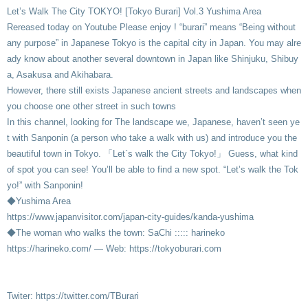
Let’s Walk The City TOKYO! [Tokyo Burari] Vol.3 Yushima Area
Rereased today on Youtube Please enjoy ! “burari” means “Being without
any purpose” in Japanese Tokyo is the capital city in Japan. You may alre
ady know about another several downtown in Japan like Shinjuku, Shibuy
a, Asakusa and Akihabara.
However, there still exists Japanese ancient streets and landscapes when
you choose one other street in such towns
In this channel, looking for The landscape we, Japanese, haven’t seen ye
t with Sanponin (a person who take a walk with us) and introduce you the
beautiful town in Tokyo. 「Let`s walk the City Tokyo!」 Guess, what kind
of spot you can see! You’ll be able to find a new spot. “Let’s walk the Tok
yo!” with Sanponin!
◆Yushima Area
https://www.japanvisitor.com/japan-city-guides/kanda-yushima
◆The woman who walks the town: SaChi ::::: harineko
https://harineko.com/ — Web: https://tokyoburari.com
Twiter: https://twitter.com/TBurari