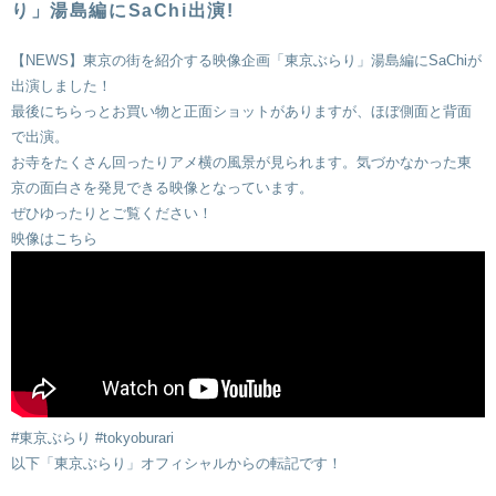
り」湯島編にSaChi出演!
【NEWS】東京の街を紹介する映像企画「東京ぶらり」湯島編にSaChiが
出演しました！
最後にちらっとお買い物と正面ショットがありますが、ほぼ側面と背面
で出演。
お寺をたくさん回ったりアメ横の風景が見られます。気づかなかった東
京の面白さを発見できる映像となっています。
ぜひゆったりとご覧ください！
映像はこちら
‪#‎東京ぶらり‬ ‪#‎tokyoburari‬
以下「東京ぶらり」オフィシャルからの転記です！