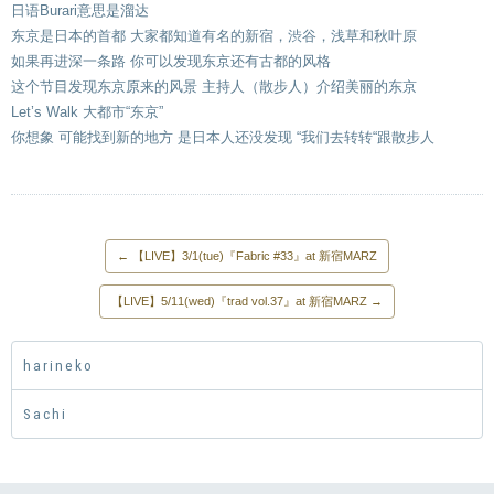
日语Burari意思是溜达
东京是日本的首都 大家都知道有名的新宿，渋谷，浅草和秋叶原
如果再进深一条路 你可以发现东京还有古都的风格
这个节目发现东京原来的风景 主持人（散步人）介绍美丽的东京
Let’s Walk 大都市“东京”
你想象 可能找到新的地方 是日本人还没发现 “我们去转转“跟散步人
←
【LIVE】3/1(tue)『Fabric #33』at 新宿MARZ
【LIVE】5/11(wed)『trad vol.37』at 新宿MARZ
→
harineko
Sachi