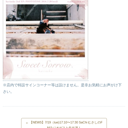
※店内で特設サインコーナー等は設けません。是非お気軽にお声がけ下
さい。
←
【NEWS】7/19（tue)17:10〜17:30 SaChi むさしのF
Mラジオゲスト生出演！