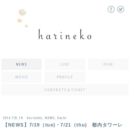
NEWS
LIVE
DISK
MOVIE
PROFILE
CONTACTS＆TICKET
2016.7月.18
harineko
,
NEWS
,
Sachi
【NEWS】7/19（tue)・7/21（thu) 都内タワーレ